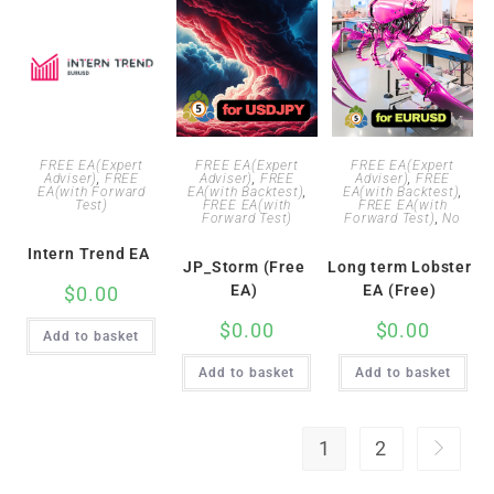
FREE EA(Expert
FREE EA(Expert
FREE EA(Expert
Adviser)
,
FREE
Adviser)
,
FREE
Adviser)
,
FREE
EA(with Forward
EA(with Backtest)
,
EA(with Backtest)
,
Test)
FREE EA(with
FREE EA(with
Forward Test)
Forward Test)
,
No
Intern Trend EA
JP_Storm (Free
Long term Lobster
EA)
EA (Free)
$
0.00
$
0.00
$
0.00
Add to basket
Add to basket
Add to basket
1
2