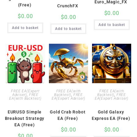
Euro_Magic_FX
(Free)
CrunchFX
$
0.00
$
0.00
$
0.00
Add to basket
Add to basket
Add to basket
FREE EA(Expert
FREE EA(with
FREE EA(with
Adviser)
,
FREE
Backtest)
,
FREE
Backtest)
,
FREE
EA(with Backtest)
EA(Expert Adviser)
EA(Expert Adviser)
EURUSD Simple
Gold Crab Robot
Gold Galaxy
Breakout Strategy
EA (Free)
Express EA (Free)
EA (Free)
$
0.00
$
0.00
$
0.00